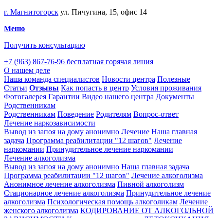
г. Магнитогорск
ул. Пичугина, 15, офис 14
Меню
Получить консультацию
+7 (963) 867-76-96
бесплатная горячая линия
О нашем деле
Наша команда специалистов
Новости центра
Полезные
Статьи
Отзывы
Как попасть в центр
Условия проживания
Фотогалерея
Гарантии
Видео нашего центра
Документы
Родственникам
Родственникам
Поведение
Родителям
Вопрос-ответ
Лечение наркозависимости
Вывод из запоя на дому анонимно
Лечение
Наша главная
задача
Программа реабилитации "12 шагов"
Лечение
наркомании
Принудительное лечение наркомании
Лечение алкоголизма
Вывод из запоя на дому анонимно
Наша главная задача
Программа реабилитации "12 шагов"
Лечение алкоголизма
Анонимное лечение алкоголизма
Пивной алкоголизм
Стационарное лечение алкоголизма
Принудительное лечение
алкоголизма
Психологическая помощь алкоголикам
Лечение
женского алкоголизма
КОДИРОВАНИЕ ОТ АЛКОГОЛЬНОЙ