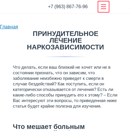
+7 (963) 867-76-96
О нашем деле
Главная
Наша команда специалистов
ПРИНУДИТЕЛЬНОЕ
Вы
ЛЕЧЕНИЕ
Новости центра
здесь
НАРКОЗАВИСИМОСТИ
Полезные Статьи
Отзывы
Как попасть в центр
Что делать, если ваш близкий не хочет или не в
Условия проживания
состоянии признать, что он зависим, что
заболевание неизбежно приведет к смерти в
Фотогалерея
случае бездействий? Как поступить, если он
Гарантии
категорически отказывается от лечения? Есть ли
какие-либо способы принудить его к этому? – Если
Видео нашего центра
Вас интересуют эти вопросы, то приведенная ниже
Документы
статья будет крайне полезна для изучения.
Родственникам
Что мешает больным
Родственникам