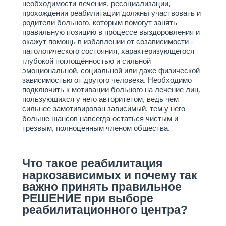
необходимости лечения, ресоциализации,
ДЕТОКСИКАЦИЯ ПРИ
прохождении реабилитации должны участвовать и
АЛКОГОЛЬНОМ ОТРАВЛЕНИИ
родители больного, которым помогут занять
В КУРГАНЕ
правильную позицию в процессе выздоровления и
ЦЕНТР ПОМОЩИ
окажут помощь в избавлении от созависимости -
АЛКОГОЛИКАМ В КУРГАНЕ
патологического состояния, характеризующегося
глубокой поглощённостью и сильной
Стоимость
эмоциональной, социальной или даже физической
зависимостью от другого человека. Необходимо
подключить к мотивации больного на лечение лиц,
Важно знать
пользующихся у него авторитетом, ведь чем
сильнее замотивирован зависимый, тем у него
Отзывы
больше шансов навсегда остаться чистым и
трезвым, полноценным членом общества.
Контакты
Что такое реабилитация
наркозависимых и почему так
важно принять правильное
РЕШЕНИЕ при выборе
реабилитационного центра?