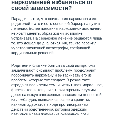
наркоманией избавиться от
Поведение
своей зависимости?
Родителям
Вопрос-ответ
Парадокс в том, что психология наркомана и его
родителей – это и есть основной барьер на пути к
Лечение
лечению. Более половины наркозависимых ничего
наркозависимости
не хотят менять, образ жизни их вполне
устраивает. На серьезное лечение решаются лишь
Вывод из запоя на дому
те, кто дошел до дна, отчаяния, те, кто пережил
анонимно
чувство жизненной катастрофы, требующей
кардинальных решений.
Лечение
Наша главная задача
Родители и близкие боятся за свой имидж, они
Программа реабилитации "12
замалчивают, скрывают проблему, продолжают
шагов"
пособничать наркоману и вытаскивать его из
проблем, которые тот создает. В результате
Лечение наркомании
страдают все члены семьи, испытывая моральное,
Принудительное лечение
физическое истощение, теряя огромные суммы
наркомании
денег на выкуп заложенных зависимым ценностей
из ломбардов, выплачивая за него кредиты,
Лечение алкоголизма
нанимая адвокатов в ходе противоправных
действий родственника, который одержим
Вывод из запоя на дому
безумной идеей получения очередной дозы.