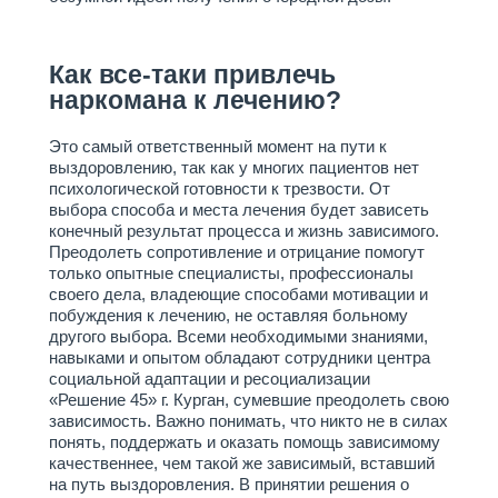
анонимно
Наша главная задача
Программа реабилитации "12
Как все-таки привлечь
шагов"
наркомана к лечению?
Лечение алкоголизма
Анонимное лечение
Это самый ответственный момент на пути к
алкоголизма
выздоровлению, так как у многих пациентов нет
психологической готовности к трезвости. От
Пивной алкоголизм
выбора способа и места лечения будет зависеть
Стационарное лечение
конечный результат процесса и жизнь зависимого.
алкоголизма
Преодолеть сопротивление и отрицание помогут
только опытные специалисты, профессионалы
Принудительное лечение
своего дела, владеющие способами мотивации и
алкоголизма
побуждения к лечению, не оставляя больному
Психологическая помощь
другого выбора. Всеми необходимыми знаниями,
алкоголикам
навыками и опытом обладают сотрудники центра
социальной адаптации и ресоциализации
Лечение женского алкоголизма
«Решение 45» г. Курган, сумевшие преодолеть свою
КОДИРОВАНИЕ ОТ
зависимость. Важно понимать, что никто не в силах
АЛКОГОЛЬНОЙ
понять, поддержать и оказать помощь зависимому
ЗАВИСИМОСТИ
качественнее, чем такой же зависимый, вставший
Капельница при запое
на путь выздоровления. В принятии решения о